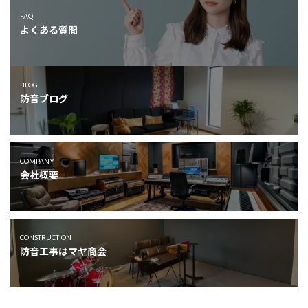
FAQ
よくある質問
BLOG
防音ブログ
COMPANY
会社概要
カ
バ
CONSTRUCTION
防音工事はマヤ商会
ー
リ
ン
ク